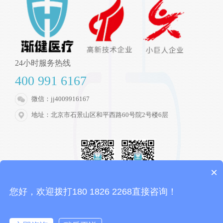
24小时服务热线
400 991 6167
微信：jj4009916167
地址：北京市石景山区和平西路60号院2号楼6层
×
客服微信
微信公众号
您好，欢迎拨打180 1826 2268直接咨询！
Copyright © 2021
北京渐健医疗科技有限公司
京ICP备16045520号-2
技术支持: